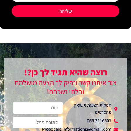
שליחה
רוצה שהיא תגיד לך כן?!
צור איתנו קשר ונפיק לך הצעה מושלמת
ובלתי נשכחת!
Name
הפקות הצעות נישואין
מהסרטים
Email
055-2116507
Proposals.informations@gmail.com