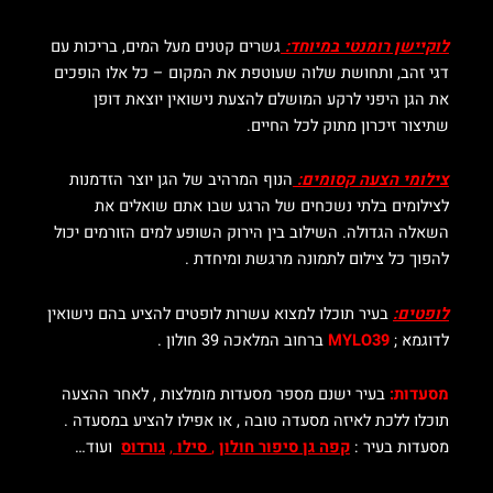
לוקיישן רומנטי במיוחד:
גשרים קטנים מעל המים, בריכות עם
דגי זהב, ותחושת שלוה שעוטפת את המקום – כל אלו הופכים
את הגן היפני לרקע המושלם להצעת נישואין יוצאת דופן
שתיצור זיכרון מתוק לכל החיים.
צילומי הצעה קסומים:
הנוף המרהיב של הגן יוצר הזדמנות
לצילומים בלתי נשכחים של הרגע שבו אתם שואלים את
השאלה הגדולה. השילוב בין הירוק השופע למים הזורמים יכול
להפוך כל צילום לתמונה מרגשת ומיחדת .
לופטים:
בעיר תוכלו למצוא עשרות לופטים להציע בהם נישואין
לדוגמא ;
MYLO39
ברחוב המלאכה 39 חולון .
מסעדות:
בעיר ישנם מספר מסעדות מומלצות , לאחר ההצעה
תוכלו ללכת לאיזה מסעדה טובה , או אפילו להציע במסעדה
.
מסעדות בעיר :
קפה גן סיפור חולון
,
סילו
,
גורדוס
ועוד…