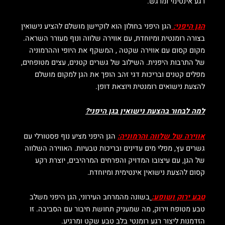
רגע אינטימי ומרגש.
הגן היפני:
הגן היפני בחולון הוא לוקיישן מושלם להציע נישואין
בצורה רומנטית ומיוחדת, עם אווירה שלווה ונוף מעורר השראה.
מקום קסום עם אווירה שקטה , המשקף את היופי וההרמוניה
של התרבות היפנית. השילוב של גשרים קטנים, עצים מטופחים,
מפלים קטנים ובריכות דגי זהב הופך את הגן למקום מושלם
להצעת נישואים רומנטית ויוצאת דופן.
למה לבחור בהצעת נישואין בגן היפני?
אווירה של שלווה והרמוניה:
הגן היפני מציע נוף פסטורלי עם
גשרים עץ, מפלי מים עדינים ובריכות טבעיות. האווירה השלווה
של הגן, עם עיצובו המדויק והפרחים המרהיבים, יוצרת רקע
קסום להצעת נישואין אינטימית ומיוחדת.
טבע ירוק ושופע:
בשונה מהמרחב העירוני, הגן היפני משלב
טבע מטופח וירוק, מה שמעניק תחושת חיבור עם הסביבה. זו
הזדמנות ליצור רגע רומנטי בלב טבע שקט ומרגיע.