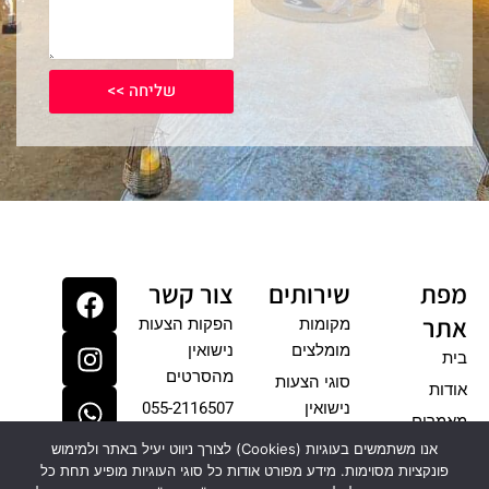
a
s
c
t
t
e
s
a
b
a
g
o
שליחה >>
p
r
o
p
a
k
m
W
F
I
מפת
שירותים
צור קשר
n
h
a
אתר
מקומות
הפקות הצעות
c
a
s
מומלצים
נישואין
בית
e
t
t
מהסרטים
סוגי הצעות
אודות
b
a
s
נישואין
055-2116507
o
g
a
מאמרים
o
p
r
אנו משתמשים בעוגיות (Cookies) לצורך ניווט יעיל באתר ולמימוש
גלריה
פונקציות מסוימות. מידע מפורט אודות כל סוגי העוגיות מופיע תחת כל
p
k
a
צרו קשר