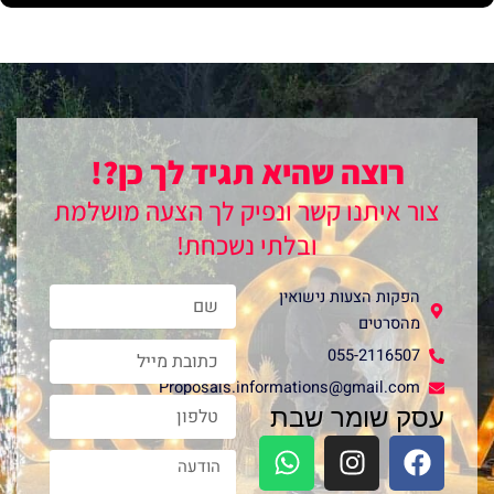
רוצה שהיא תגיד לך כן?!
צור איתנו קשר ונפיק לך הצעה מושלמת
ובלתי נשכחת!
Name
הפקות הצעות נישואין
מהסרטים
Email
055-2116507
Proposals.informations@gmail.com
phone
עסק שומר שבת
W
I
F
Message
h
n
a