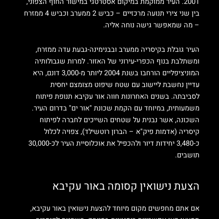
2001. העיר ממוקמת במיקום אסטרטגי במישור החוף הצפוני,
בין שני צירי תנועה מרכזיים – כביש 2 ממערב וכביש 4 ממזרח
– מה שמאפשר גישה נוחה אליה.
העיר גובלת בקיסריה ממערב ובבנימינה-גבעת עדה ממזרח,
ומשתלבת בנוף הכפרי-עירוני של האזור. למרות שגבולותיה
המוניציפליים הורחבו בשנת 2004 ליותר מ-3,000 דונם, היא
עדיין נחשבת ליישוב עם שטח שיפוט מצומצם יחסית
לסביבתה.
בשנים האחרונות חווה אור עקיבא תנופת פיתוח
משמעותית, במיוחד עם הקמת שכונת "אור ים" בדרום העיר.
השכונה, אשר נבנית על שטחים השייכים לחברה לפיתוח
קיסריה (אדמות פיק"א – הברון רוטשילד), צפויה לכלול
כ-3,480 יחידות דיור ולהכפיל את אוכלוסיית העיר לכ-30,000
תושבים.
הצעת נישואין קסומה באור עקיבא
אם אתם מחפשים מקום מיוחד להצעת נישואין באור עקיבא,