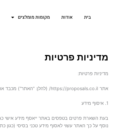
ילוג
תוכן
בית
אודות
מקומות מומלצים
מדיניות פרטיות
מדיניות פרטיות:​
אתר https://proposals.co.il/ (להלן: "האתר") מכבד את פרטיות המשתמשות והמשתמשים. מטרת מסמך זה היא לפרט כיצד אנו אוספים, שומרים ומשתמשים במידע אישי.
1. איסוף מידע
בעת השארת פרטים בטפסים באתר ייאסף מידע אישי כגון
נוסף על כך האתר עשוי לאסוף מידע טכני בסיסי (כגון כתובת IP, סוג הדפדפן וזמן הגלישה) לצרכים סטטיסטיים ושיפור חוויית