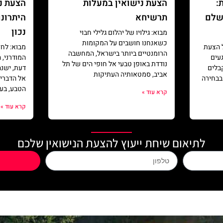
:
הצעת נישואין במעלות
הצעת ני
שלם
תרשיחא
היתרונו
נכון
מבוא: גילויו של יהלום גלילי חבוי
כשאנחנו חושבים על המקומות
 הצעת
מבוא: לחז
הרומנטיים ביותר בישראל, המחשבה
געים
המודרני, 
נודדת באופן טבעי אל חופי הים של תל
בלים
דעת, ישנה
אביב, סמטאותיה העתיקות
בבחירה
אל הדברים
הטבע, בע
קרא עוד »
קרא עוד »
לתיאום שיחת ייעוץ להצעת הנישואין שלכם
phone