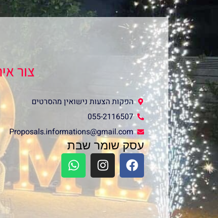
צור אי
הפקות הצעות נישואין מהסרטים
055-2116507
Proposals.informations@gmail.com
עסק שומר שבת
W
I
F
h
n
a
a
s
c
t
t
e
s
a
b