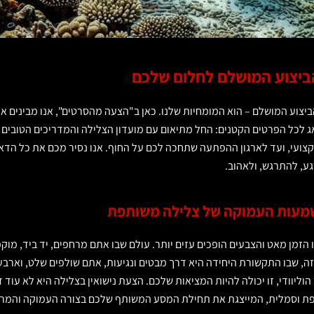
יצוע המושלם לחלום שלכם
ביצוע המושלם – הוא המומחיות שלנו. כאן ב"הצעה מהסרטים", אנו מבינים א
אג לכל הפרטים הקטנים: החל מתיאום עם מועדון הצלילה והמדריכים הטובים 
צועי, ועד לארגון ההפתעה שתחכה לכם על החוף. אנו נסיר מכם את כל הדאגו
גע, להתרגש, ולאהוב.
מעות העמוקה של צלילה משותפת
 הזמן מאט והצבעים הופכים עזים יותר. עולם שבו אתם מרחפים, יד ביד, מוקפ
הזה, שבו התקשורת היחידה היא דרך מבטים ונגיעות, אתם שולפים שלט, וארבע
 הוליוודי, זו יכולה להיות המציאות שלכם. הצעת נישואין בצלילה היא לא עו
חפת וסמלית, המייצגת את תחילת המסע המשותף שלכם בצורה העמוקה והמרגש