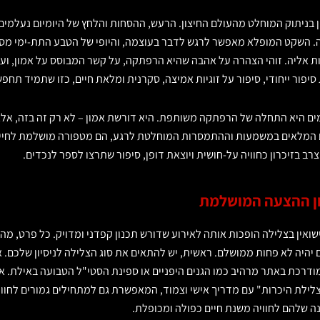
ניתוק המוחלט מהעולם החיצון. הרעש, ההסחות והלחץ של היומיום נעלמים, 
מה. השקט המופלא מאפשר לרגש לדבר בעוצמה, והיופי של הטבע התת-ימי מס
ת אליה. זוהי הצהרה על אהבה שהיא הרפתקה, על קשר המבוסס על אמון, ועל
יפור ייחודי, סיפור על זוגיות אמיצה, סקרנית ומלאת חיים, כזו שתמיד תחפ
ם היא התחלה של הרפתקה משותפת. היא דורשת אמון – לא רק זה בזה, אלא
 המלאים במשמעות וההתמסרות המוחלטת לרגע, הם מטפורה מושלמת לחיים
צרב בזיכרון כחוויה על-חושית ויוצאת דופן, סיפור שתרצו לספר לנכדים.
ון ההצעה המושלמת
ואין בצלילה הופכות אותה לאירוע שדורש תכנון קפדני ומדויק. כל פרט, מהקט
יה לא פחות ממושלם. ראשית, יש להתאים את סוג הצלילה לניסיון שלכם. אם
רכת באתר מרהיב כמו הגנים היפניים או ספינת הסטי"ל הטבועה באילת. א
 "צלילת היכרות" עם מדריך אישי וצמוד, המאפשרת גם למתחילים גמורים לחו
 שלהם לחוויה משנת חיים כפולה ומכופלת.