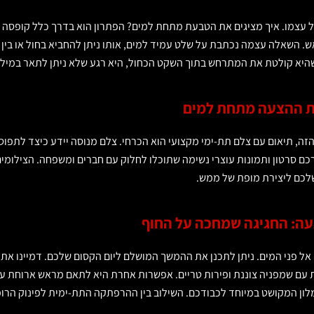
ול עצמו. איך מציגים את הטבעת מתחת למים? הפתרון הוא בדרך כלל קופסה
אש. השאלה עצמה נכתבת על שלט עמיד למים, אותו ניתן להחביא בחול או בין 
היא קולטת את המתרחש בתוך השקט הכחול, היא רגע שלא ניתן לתאר במילי
ת ההצעה מתחת למים
זה, תיאום עם צלם תת-ימי מקצועי הוא הכרחי. צלם מנוסה יידע כיצד לתפוס
כם סרטון ותמונות עוצרי נשימה שתוכלו לחלוק עם חברים ומשפחה. הצילומי
לכם ליצירת מופת של ממש.
: החגיגה שמחכה על החוף
אל פני המים. ניתן לתכנן את ההמשך המושלם ליום הקסום שלכם. דמיינו את
עם שמפניה צוננת ופירות טריים. אפשרות אחרת היא לתאם מראש ארוחת ע
לון המקושט במיוחד לכבודכם. השילוב בין ההרפתקה התת-ימית לפינוק הרומנ