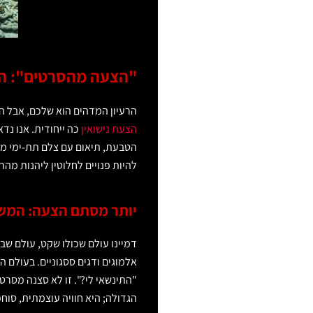
"הצעה מהסרטים": הב
הרעיון המדהים הוא שלכם, אבל ה
הצעת נישואין
כה ייחודית. אנו נד
הטבעת, תיאום עם צלם תת-ימי מק
להיות פנויים לחלוטין ליהנות מהר
יותר מסתם הצעה: המש
דמיינו עולם שכולו שקט, עולם שבו
אלמוגים ודגים ססגוניים. בעולם 
"התינשאי לי?". זו לא סצנה מסרט
הגדולה; היא חוויה עוצמתית, סו