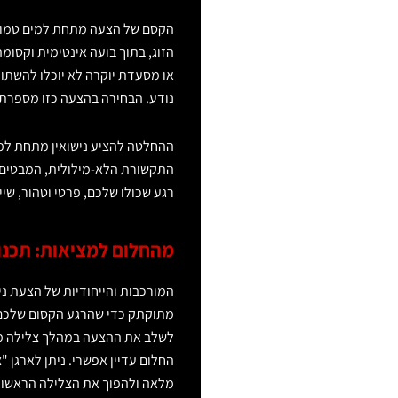
הקסם של הצעה מתחת למים טמון ב
הזוג, בתוך בועה אינטימית וקסו
או מסעדת יוקרה לא יוכלו להשתוו
נודע. הבחירה בהצעה כזו מספרת ס
ההחלטה להציע נישואין מתחת למי
התקשורת הלא-מילולית, המבטים
רגע שכולו שלכם, פרטי וטהור, שיי
מהחלום למציאות: תכנ
המורכבות והייחודיות של הצעת ניש
מתוקתק כדי שהרגע הקסום שלכם יה
לשלב את ההצעה במהלך צלילה מוד
החלום עדיין אפשרי. ניתן לארגן
מלאה ולהפוך את הצלילה הראשונה