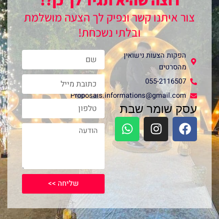
צור איתנו קשר ונפיק לך הצעה מושלמת
ובלתי נשכחת!
Name
הפקות הצעות נישואין
מהסרטים
Email
055-2116507
Proposals.informations@gmail.com
phone
עסק שומר שבת
W
I
F
Message
h
n
a
a
s
c
t
t
e
s
a
b
a
g
o
שליחה >>
p
r
o
p
a
k