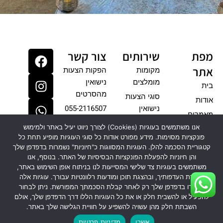
m
W
F
I
מפת
שירותים
צור קשר
n
h
a
אתר
מקומות
הפקות הצעות
c
a
s
מומלצים
נישואין
בית
e
t
t
מהסרטים
סוגי הצעות
אודות
b
a
s
נישואין
055-2116507
o
g
a
מאמרים
o
p
r
אנו משתמשים בעוגיות (Cookies) לצורך ניווט יעיל באתר ולמימוש
גלריה
פונקציות מסוימות. מידע מפורט אודות כל סוגי העוגיות מופיע תחת כל
p
k
a
צרו קשר
קטגוריית הסכמה להלן. העוגיות המסווגות כ"חיוניות" נשמרות בדפדפן שלך
m
והן חיוניות להפעלת הפונקציות הבסיסיות של האתר. בנוסף, אנו
הצהרת
משתמשים בעוגיות צד שלישי המסייעות לנו בניתוח אופן השימוש באתר,
נגישות
שמירת העדפותיך, ובהצגת תוכן ומודעות רלוונטיות עבורך. עוגיות אלה
מדיניות
יישמרו בדפדפן שלך רק לאחר קבלת הסכמתך המפורשת. ניתן לבחור
פרטיות
להפעיל או להשבית חלק או את כל העוגיות הללו דרך הדפדפן שלך, אולם
השבתת חלק מהן עשויה להשפיע על חוויית הגלישה שלך באתר.
אשרו
מדיניות פרטיות