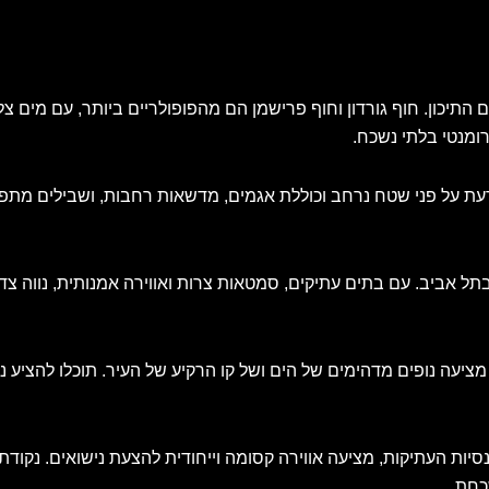
תיכון. חוף גורדון וחוף פרישמן הם מהפופולריים ביותר, עם מים צל
ומנטי בלתי נשכח.
עת על פני שטח נרחב וכוללת אגמים, מדשאות רחבות, ושבילים מתפ
 בתל אביב. עם בתים עתיקים, סמטאות צרות ואווירה אמנותית, נווה 
עה נופים מדהימים של הים ושל קו הרקיע של העיר. תוכלו להציע ני
יות העתיקות, מציעה אווירה קסומה וייחודית להצעת נישואים. נקוד
כחת.