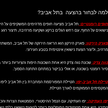
למה לבחור בהצעה בתל אביב?
חופים רומנטיים:
תל אביב מציעה חופים מדהימים המשקיפים על הים ה
נישואים על החוף, עם רחש הגלים ברקע ושקיעה מרהיבה, תיצור רגע ר
פארק הירקון:
פארק הירקון הוא הריאה הירוקה של תל אביב, המשתר
מרהיב, וליצור הצעת נישואין אינטימית בטבע העירוני.
נווה צדק:
שכונת נווה צדק היא אחת השכונות היפות והציוריות ביותר
סיור רומנטי בשכונה, או אולי בביקור במתחם התחנה הסמוך.
טיילת תל אביב-יפו:
הטיילת המפורסמת המחברת בין תל אביב ליפו מצי
המקסימים הממוקמים לאורך הטיילת.
יפו העתיקה:
יפו העתיקה, עם הנמל ההיסטורי, הסמטאות הצרות והכנס
התיכון, היא אחת מהנקודות המומלצות ביותר להצעת נישואין בלתי נש