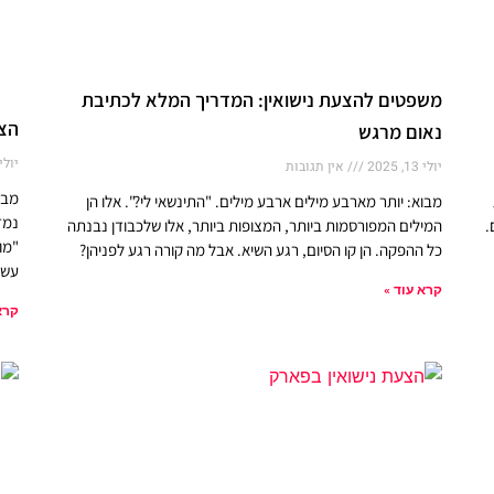
משפטים להצעת נישואין: המדריך המלא לכתיבת
הצע
נאום מרגש
יולי 13, 25
יולי 13, 2025
אין תגובות
מבו
מבוא: יותר מארבע מילים ארבע מילים. "התינשאי לי?". אלו הן
נמד
.
המילים המפורסמות ביותר, המצופות ביותר, אלו שלכבודן נבנתה
"מו
כל ההפקה. הן קו הסיום, רגע השיא. אבל מה קורה רגע לפניהן?
עשר
קרא עוד »
קרא