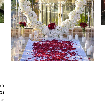
הצע
נכו
יולי 13, 25