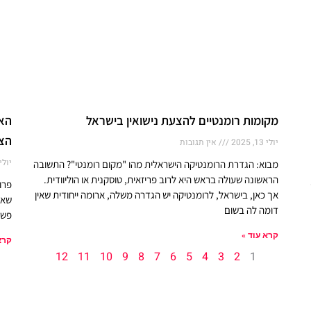
מקומות רומנטיים להצעת נישואין בישראל
האר
הצע
יולי 13, 2025
אין תגובות
יולי 13, 25
מבוא: הגדרת הרומנטיקה הישראלית מהו "מקום רומנטי"? התשובה
הראשונה שעולה בראש היא לרוב פריזאית, טוסקנית או הוליוודית.
פרו
אך כאן, בישראל, לרומנטיקה יש הגדרה משלה, ארומה ייחודית שאין
שאל
דומה לה בשום
פשו
קרא עוד »
קרא
12
11
10
9
8
7
6
5
4
3
2
1