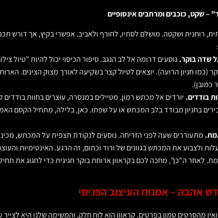
, רוחנית ושקטה. מושלם לסתיו, לחורף ולאביב. אפשרי בקיץ, אך דורש תכנ
נוסעים דרומה אל לב הנגב. סיפור הכיסוי יכול להיות "טיול צילו
ר (כמו חניון הרועה). יוצאים לטיול קצר בשקיעה לאורך מצוק הצינים. הארו
כמובן).
יורדים אל מכתש רמון. מטיילים במנסרה, עוצרים בחוות בודדים לט
ירים בחניון מבודד בלב המכתש או על שפתו. כאן, בלילה, מתחיל הקסם האמית
מתעוררים שעה לפני הזריחה. נוסעים לנקודת תצפית על המכתש, מכיני
ת ולצבוע את המכתש בגוונים של ורוד וכתום, זה הרגע. האינטימיות והעו
 לאחר ה"כן", מחכה לכם בקראוון ארוחת בוקר חגיגית כדי לחגוג את תחיל
אין מהסרטים טמון בפרטים. קראוון הוא לוח חלק, והמשימה שלנו היא לצייר 