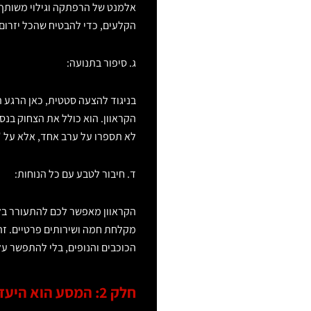
אלמנט של הרפתקה וגילוי משותף 
הקלעים, כדי להבטיח שהכל יזרום
ג. סיפור בתנועה:
בניגוד להצעה סטטית, כאן הרגע 
הקראוון. הוא כולל את הצחוק בנ
לא תספרו על ערב אחד, אלא על "ה
ד. חיבור לטבע עם כל הנוחות:
הקראוון מאפשר לכם להתעורר בלב
מקלחת חמה ושירותים פרטיים. זהו
הכוכבים והנופים, בלי להתפשר על
חלק 2: המסע הוא היעד – בניית מסלול ההצעה המושלם