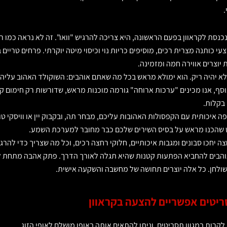
.
נסת לקראוון בפעם הראשונה, היא צריכה להרגיש "וואו". זה לא נראה כמו 
 כותנה מצרית רכים, מוסיפים כריות נוי וכיסוי מיטה יוקרתי. פרחים טריים ב
 יוצרים אווירה חמה ומזמינה.
 יהיה ריק. הוא ימולא מראש בכל מה שאתם אוהבים: השוקולד האהוב עליה,
נוסף, אנו מכינים "ערכות ארוחה" גורמה מוכנות מראש, שדורשות רק חימום ק
בקלות.
ה איכותית עם הקפסולות האהובות עליכם, מבחר תה, ובקבוק יין או וויסקי ט
 שהכנו מראש על בסיס השירים שלכם כבר מחובר למערכת השמע.
 יחכו סבונים ומגבות איכותיים, חלוקי רחצה רכים, וכל מה שצריך כדי להרג
והבים להחביא הפתעות קטנות שהיא תגלה לאורך הדרך. פתק אהבה מתחת ל
לחן. כל אלה יוצרים תחושה של מחשבה והשקעה אישית.
לקרות במגוון תסריטים, וניתן להתאים אותה באופן מושלם לאופי הזוג.