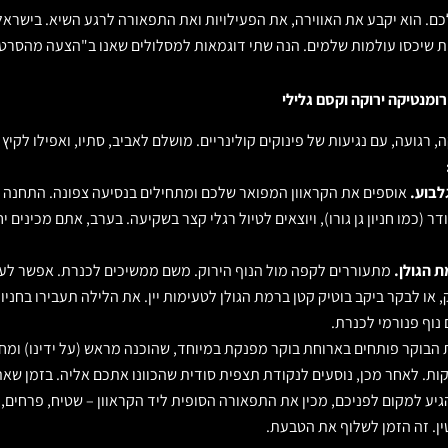
. הוא יקבע את האווירה, את הפעילויות ואת התפאורה לרגע השיא. בישראל
 רגועה, עם נגיעות של פינוקים קולינריים. מושלם לאביב, סתיו, ואפילו לקיץ (
אוספים את הקראוון המפואר שלכם ומתחילים בנסיעה צפונה. התחנה 
דר (כמו חניון גן גורו), ויוצאים לטיול רגלי קצר בשקיעה. בערב, אתם מכינים 
מתעוררים לקפה מול הנוף הירוק. משם ממשיכים לכנרת. אפשר לע
 או לבקר ביקב בוטיק קטן ברמת הגולן לטעימות יין. את הלילה תעבירו בחניו
נוף פנורמי לכנרת.
הבוקר פותחים בארוחת בוקר מפנקת במיוחד, שהוכנה מראש (על ידינו) ומ
קות. לאחר מכן, נוסעים לנקודת תצפית סודית שהכוונו אתכם אליה. בזמן ש
הגיע למקום לפניכם, מכין את התפאורה הסופית ליד הקראוון – שטיח, פרחים,
ן. זה הזמן לשלוף את הטבעת.