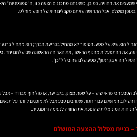
שמעצים את החוויה. כמובן, כשאנחנו מתכננים הצעה כזו, ה"ספונטניות" היא
 באופן מושלם, אבל התחושה שאתם מקבלים היא של חופש מוחלט.
הגדול הוא שיא של מסע. הסיפור לא מתחיל בכריעת הברך; הוא מתחיל ברגע
סיעה, את ההתפעלות מהנוף הראשון, את הארוחה הראשונה שבישלתם יחד. כ
טיול ההוא בקראוון", מסע שלם שהוביל ל"כן".
 הטבע הכי פראי שיש – על שפת מצוק, בלב יער, או מול חוף מבודד – אבל ע
 השילוב המושלם עבור זוגות שאוהבים טבע אבל לא מוכנים לוותר על תנאים
 הנוחות המינימלית שהופכת את החוויה לנעימה ורומנטית.