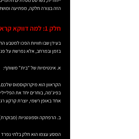
ייחודית, נשרטט מסלולים חלומיי
הזה בצורה חלקה, מפתיעה ומושלמת
חלק 1: למה דווקא קראוון? הקסם הייחודי של הצעה על גלגלים
בעידן שבו חוויות הפכו למטבע ה
בזמן ובמרחב, אלא נפרשת על פני 
א. אינטימיות של "בית" משותף:
הקראוון הוא מיקרוקוסמוס שלכם.
בפיג'מה, בוחרים יחד את הפליילי
אחד באופן רשמי, יוצרת קרקע רגש
ב. הרפתקה וספונטניות (מבוקרת)
המסע עצמו הוא חלק בלתי נפרד מ