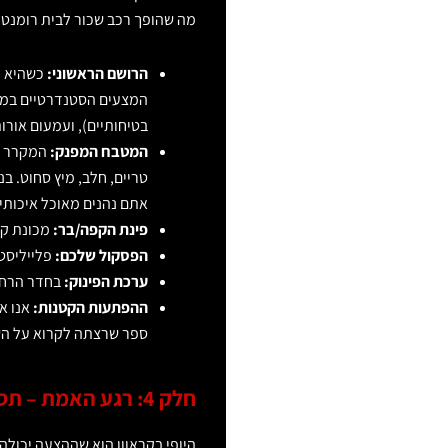
מה שהופך רכב שכור לבית רומנטי
הרושם הראשוני:
כשהיא נכ
המצעים הסטנדרטיים במצעי
בטיחותיים), ועמעום אורות
המטבח המפנק:
המקרר לא
טריים, חלב, מיץ סחוט. ב
אתם נהנים מאוכל איכותי 
פינת הקפה/בר:
מכונת קפ
הפסקול שלכם:
פלייליסט
ערכת הפינוק:
בחדר הרחצה
ההפתעות הקטנות:
אנו א
ספר שרצתה לקרוא על השו
חלק 4: רגע האמת – תסריטים אפשריים להצעה בקראוון
היופי בקראוון הוא שההצעה יכולה 