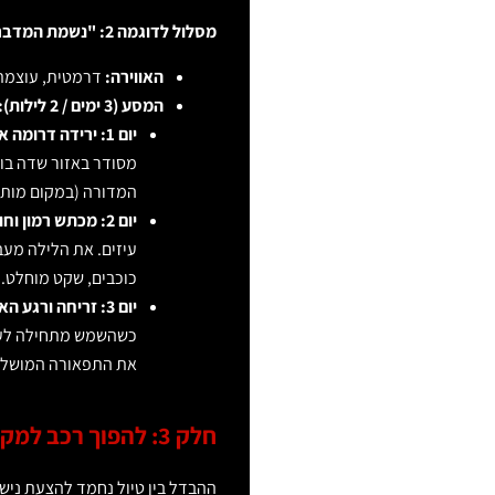
מסלול לדוגמה 2: "נשמת המדבר" – שקט, כוכבים ומרחבים אינסופיים
האווירה:
דרמטית, עוצמתית
המסע (3 ימים / 2 לילות):
יום 1: ירידה דרומה אל שדה בוקר.
מסודר באזור שדה בוק
המדורה (במקום מותר 
יום 2: מכתש רמון וחוות בודדים.
עיזים. את הלילה מעב
כוכבים, שקט מוחלט.
יום 3: זריחה ורגע האמת.
כשהשמש מתחילה לעלו
את התפאורה המושלמת.
חלק 3: להפוך רכב למקדש אהבה – אמנות העיצוב הפנימי
ההבדל בין טיול נחמד להצעת נישו