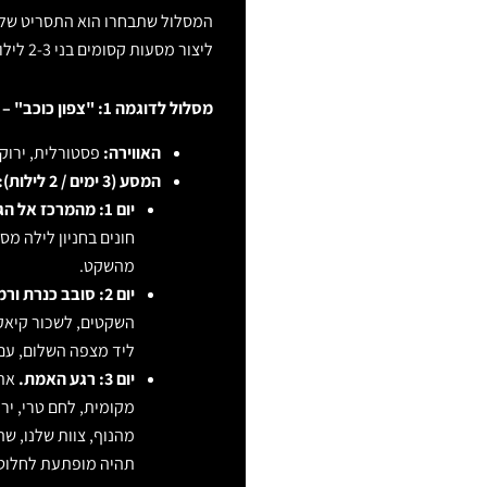
המסלול שתבחרו הוא התסריט שלכם
ליצור מסעות קסומים בני 2-3 לילות שיכסו עולמות שלמים. הנה שתי דוגמאות למסלולים שאנו ב"הצעה מהסרטים" אוהבים במיוחד:
מסלול לדוגמה 1: "צפון כוכב" – רומנטיקה ירוקה וקסם גלילי
האווירה:
פסטורלית, ירוקה,
המסע (3 ימים / 2 לילות):
יום 1: מהמרכז אל הגלבוע.
חונים בחניון לילה מסו
מהשקט.
יום 2: סובב כנרת ורמת הגולן.
השקטים, לשכור קיאק,
ליד מצפה השלום, עם 
יום 3: רגע האמת.
את 
מקומית, לחם טרי, יר
מהנוף, צוות שלנו, ש
תהיה מופתעת לחלוטי