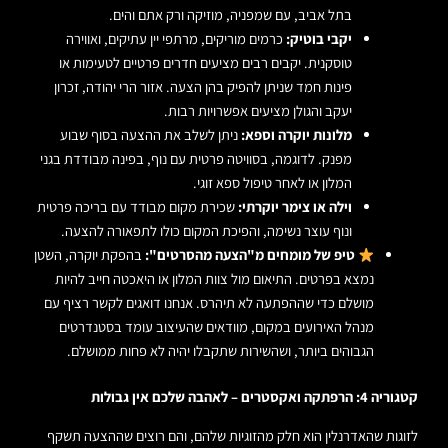
בתל אביב, עם שמפניה, מוזיקה ורק אתם והים.
יקבי בוטיק:
כרמים מוריקים, מרתפי יין עתיקים, ואווירה
טוסקנית. יקבים רבים מציעים חדרים פרטיים לטעימות או
פינות חמד שניתן להפיק בהן הצעה. אזור הרי יהודה, זכרון
יעקב והגולן מציעים אפשרויות רבות.
מלונות יוקרה וספא:
ניתן לשלב את ההצעה בסוף שבוע
מפנק. לדוגמה, בסוויטה פרטית עם נוף, בפינה מבודדת בגני
המלון או לאחר טיפול ספא זוגי.
וילה או צימר יוקרתי:
שכירת מקום מבודד עם בריכה פרטית
ונוף עוצר נשימה, והפיכת המקום כולו לתפאורה להצעה.
טיפ של מומחים מ"הצעה מהסרטים":
בהפקת יוקרה, השטן
נמצא בפרטים. התיאום מול צוות המלון או היאכטה חייב להיות
מושלם כדי שההפתעה לא תיהרס. אנחנו דואגים לקשר רציף עם
מנהל האירועים במקום, מוודאים שהעיצוב עומד בסטנדרטים
הגבוהים ביותר, ושהשירות שתקבלו יהיה לא פחות ממושלם.
קטגוריה 4: הרפתקה ואקסטרים – לאהבה שלכם אין גבולות
לזוגות שהאדרנלין הוא חלק מהזוגיות שלהם, והם רוצים שההצעה תשקף