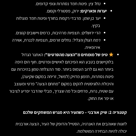
נחל צין:
פינות חמד נסתרות ונופי קדומים.
יערות ופארקים:
ירוק, פסטורלי וקסום.
יער בן שמן:
מרבדי רקפות בחורף ופינות חמד מוצלות
בקיץ.
הרי ירושלים:
תצפיות מרהיבות, כרמים ויישובים קטנים.
רמת הגולן והגליל:
נחלים זורמים, תצפיות לכנרת, אווירה
אירופאית.
טיפ של מומחים מ"הצעה מהסרטים":
האתגר הגדול
בלוקיישנים בטבע הוא הפיכתם לאישיים ופרטיים. חוף הים היפה
ביותר הוא גם לרוב העמוס ביותר. סוד ההצלחה טמון בהיכרות עם
פינות נסתרות, תזמון מדויק (למשל, זריחה במקום שקיעה),
והיכולת הלוגיסטית להקים במקום "מתחם הצעה" פרטי ומעוצב
עם שטיח, נרות, פרחים וכל מה שצריך, מבלי שהדבר יפריע לציבור
או יפר את החוק.
קטגוריה 2: שיק אורבני – כשהעיר היא מגרש המשחקים שלכם
לזוגות שאוהבים את האנרגיה, הסטייל והדופק של העיר, הצעה אורבנית
יכולה להיות הבחירה המושלמת.