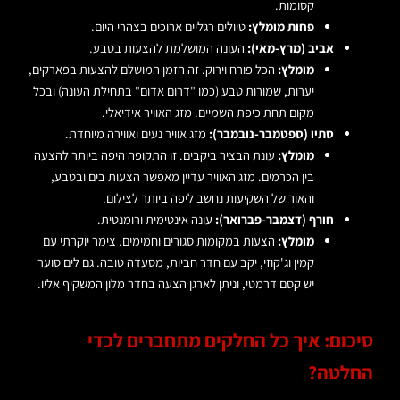
קסומות.
פחות מומלץ:
טיולים רגליים ארוכים בצהרי היום.
אביב (מרץ-מאי):
העונה המושלמת להצעות בטבע.
מומלץ:
הכל פורח וירוק. זה הזמן המושלם להצעות בפארקים,
יערות, שמורות טבע (כמו "דרום אדום" בתחילת העונה) ובכל
מקום תחת כיפת השמיים. מזג האוויר אידיאלי.
סתיו (ספטמבר-נובמבר):
מזג אוויר נעים ואווירה מיוחדת.
מומלץ:
עונת הבציר ביקבים. זו התקופה היפה ביותר להצעה
בין הכרמים. מזג האוויר עדיין מאפשר הצעות בים ובטבע,
והאור של השקיעות נחשב ליפה ביותר לצילום.
חורף (דצמבר-פברואר):
עונה אינטימית ורומנטית.
מומלץ:
הצעות במקומות סגורים וחמימים. צימר יוקרתי עם
קמין וג'קוזי, יקב עם חדר חביות, מסעדה טובה. גם לים סוער
יש קסם דרמטי, וניתן לארגן הצעה בחדר מלון המשקיף אליו.
סיכום: איך כל החלקים מתחברים לכדי
החלטה?