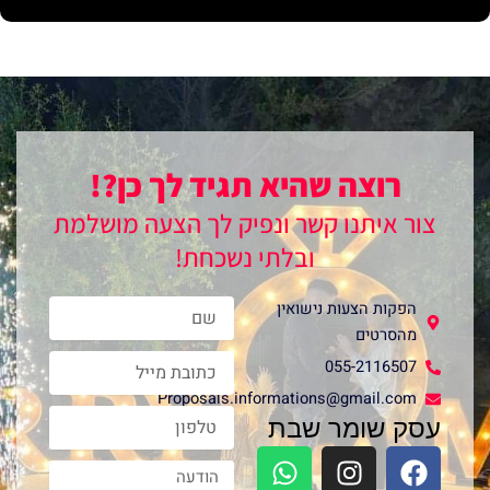
רוצה שהיא תגיד לך כן?!
צור איתנו קשר ונפיק לך הצעה מושלמת
ובלתי נשכחת!
Name
הפקות הצעות נישואין
מהסרטים
Email
055-2116507
Proposals.informations@gmail.com
phone
עסק שומר שבת
W
I
F
Message
h
n
a