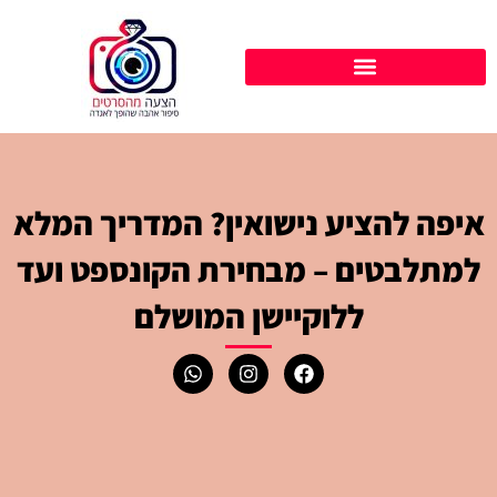
ילוג
תוכן
איפה להציע נישואין? המדריך המלא
למתלבטים – מבחירת הקונספט ועד
ללוקיישן המושלם
W
I
F
h
n
a
a
s
c
t
t
e
s
a
b
a
g
o
p
r
o