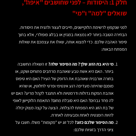
חלק 1: היסודות – לפני שחושבים "איפה",
שואלים "למה" ו"מי"
לפני שנקפוץ לרשימת הלוקיישנים, חייבים לעצור ולהניח את היסודות.
הבחירה הטובה ביותר לא נמצאת במגזין או בבלוג פופולרי, אלא בתוך
סיפור האהבה שלכם. כדי למצוא אותה, שאלו את עצמכם את שאלות
המפתח הבאות:
מי היא בת הזוג שלך? מה הסיפור שלה?
זו השאלה החשובה
ביותר. האם היא אשת טבע שאוהבת מרחבים פתוחים ושקט, או
בחורה אורבנית שאוהבת את הדופק של העיר? האם היא טיפוס
מופנם שהייתה מעדיפה רגע אינטימי ופרטי לחלוטין, או שהיא
אוהבת הפקות גדולות ודרמטיות ולא תתנגד לקהל מריע? האם יש
לה פחד גבהים? האם היא סובלת מחום? התאמת הלוקיישן לאופי
של בת הזוג היא המפתח להצלחה. הצעה על קצה מצוק יכולה
להיות רומנטית לאחת ומבעיתה לאחרת.
מה הסיפור שלכם כזוג?
לכל זוג יש "מקומות" משלו. חשבו על
ציוני הדרך בזוגיות שלכם: