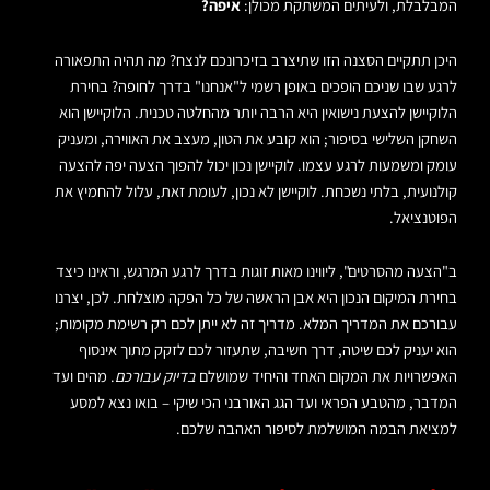
המבלבלת, ולעיתים המשתקת מכולן:
איפה?
היכן תתקיים הסצנה הזו שתיצרב בזיכרונכם לנצח? מה תהיה התפאורה
לרגע שבו שניכם הופכים באופן רשמי ל"אנחנו" בדרך לחופה? בחירת
הלוקיישן להצעת נישואין היא הרבה יותר מהחלטה טכנית. הלוקיישן הוא
השחקן השלישי בסיפור; הוא קובע את הטון, מעצב את האווירה, ומעניק
עומק ומשמעות לרגע עצמו. לוקיישן נכון יכול להפוך הצעה יפה להצעה
קולנועית, בלתי נשכחת. לוקיישן לא נכון, לעומת זאת, עלול להחמיץ את
הפוטנציאל.
ב"הצעה מהסרטים", ליווינו מאות זוגות בדרך לרגע המרגש, וראינו כיצד
בחירת המיקום הנכון היא אבן הראשה של כל הפקה מוצלחת. לכן, יצרנו
עבורכם את המדריך המלא. מדריך זה לא ייתן לכם רק רשימת מקומות;
הוא יעניק לכם שיטה, דרך חשיבה, שתעזור לכם לזקק מתוך אינסוף
האפשרויות את המקום האחד והיחיד שמושלם
בדיוק עבורכם
. מהים ועד
המדבר, מהטבע הפראי ועד הגג האורבני הכי שיקי – בואו נצא למסע
למציאת הבמה המושלמת לסיפור האהבה שלכם.