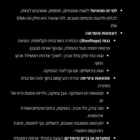
למי זה מתאים?
לזוגות אופנתיים, תוססים, שאוהבים לצאת,
לבלות וליהנות מהחיים הטובים. למי שהעיר היא חלק מה-DNA
שלו.
דוגמאות והשראה:
גגות (Rooftops):
הבחירה האורבנית הקלאסית. מציעה
פרטיות יחסית מעל ההמולה, עם נוף אורות מנצנץ.
גגות בתי מלון בתל אביב:
לאורך שדרות רוטשילד או קו
החוף.
גגות בירושלים:
עם נוף לעיר העתיקה.
סמטאות ציוריות:
יצירת רגע קסום בתוך פינה אורבנית
נסתרת.
סמטאות יפו העתיקה:
אבן עתיקה, גלריות אמנות וריח של
ים.
נווה צדק, תל אביב:
בוטיקים, בתים יפהפיים ואווירה
אירופאית.
ימין משה ומשכנות שאננים, ירושלים:
נוף לחומות, תחנת
רוח וקסם היסטורי.
מסעדות או ברים מיוחדים:
הצעה במהלך ארוחה רומנטית