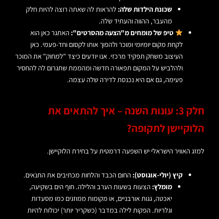
שכונת הילדות שלה:
להראות לה שאתה רוצה להיות חלק
מהעבר, ההווה והעתיד שלה.
טיפ של מומחים מ"הצעה מהסרטים":
האתגר כאן הוא
לקחת מקום יומיומי ומוכר ולהפוך אותו לקסום וחד-פעמי. כאן
העיצוב משחק תפקיד מרכזי. אנו יודעים כיצד "למחוק" את המוכר
ולהלביש על המקום תפאורה חדשה ומהממת שתגרום לה להחסיר
פעימה, גם אם היא נכנסת לדירה שלה עצמה.
חלק 3: עונות השנה – איך להתאים את
הלוקיישן לתקופה?
למזג האוויר הישראלי יש השפעה דרמטית על בחירת הלוקיישן.
קיץ (יולי-אוגוסט):
החום הכבד והלחות מכתיבים את התנאים.
מומלץ:
הצעות בשעות הערב והלילה. חוף הים בשקיעה,
יאכטה, גגות אורבניים, או מקומות ממוזגים כמו מסעדות
וגלריות. הפקות לילה במדבר (כשקריר יותר) יכולות להיות