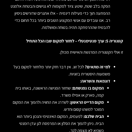
הפקה בלב שטח, שינוע ציוד למקומות לא נגישים והבטחת אלמנט
ההפתעה תוך כדי פעילות דינמית – אלו אתגרים שדורשים ניסיון
רב. אנו עובדים עם אנשי המקצוע הטובים ביותר בכל תחום כדי
להבטיח שההרפתקה תהיה בטוחה ומושלמת.
קטגוריה 5: ערך סנטימנטלי – לחזור למקום שבו הכל התחיל
זו אולי הקטגוריה המרגשת והאישית מכולן.
למי זה מתאים?
לכל זוג. אין דבר חזק יותר מלחזור למקום בעל
משמעות היסטורית בזוגיות.
דוגמאות והשראה:
המקום בו נפגשתם:
שחזור הפגישה הראשונה, באותו בית
קפה, פארק או אפילו משרד.
מקום הדייט הראשון:
לשדרג את החוויה ולהפוך את המקום
המוכר למשהו קסום וחדש.
הבית שלכם:
לפעמים, המקום האינטימי והנכון ביותר הוא
הבית. ניתן להפוך את הסלון או המרפסת לגן עדן רומנטי
כשהיא לא מצפה לכך.