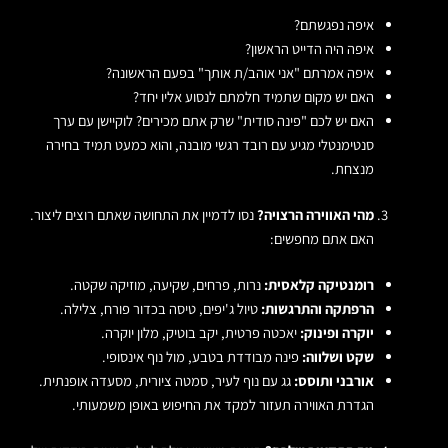
איפה נפגשתם?
איפה היה הדייט הראשון?
איפה אמרתם "אני אוהב/ת אותך" בפעם הראשונה?
האם יש מקום שתמיד חלמתם לנסוע אליו יחד?
האם יש לכם "פינה סודית" שרק אתם מכירים? לוקיישן עם ערך
סנטימנטלי מגיע עם רובד רגשי מובנה, והוא כמעט תמיד בחירה
מנצחת.
מהי האווירה הרצויה?
נסו לדמיין את התחושה שאתם רוצים ליצור.
האם אתם מחפשים:
רומנטיקה קלאסית:
נרות, פרחים, שקיעה, מוזיקה שקטה.
הרפתקה והתרגשות:
טיול ג'יפים, טיסה בכדור פורח, צלילה.
יוקרה ופינוק:
יאכטה פרטית, יקב בוטיק, מלון יוקרה.
שקט ושלווה:
פינה מבודדת בטבע, מול נוף אינסופי.
אורבני ותוסס:
גג עם נוף לעיר, סמטה ציורית, מסעדה אופנתית.
הגדרת האווירה תעזור למקד את החיפוש באופן משמעותי.