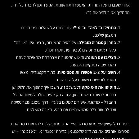
אחרי שעברנו על היסודות, האפשרויות והעונות, הגיע הזמן לחבר הכל יחד.
התהליך אמור להיראות כך:
התחילו ב"למה" וב"מי":
ענו בכנות על שאלות היסוד. זהו
המצפן שלכם.
בחרו קטגוריה מובילה:
על בסיס התשובות, תבינו איזו "אווירה"
כללית אתם מחפשים (טבע, עיר, יוקרה וכו').
הצליבו עם העונה:
ודאו שהקטגוריה שבחרתם מתאימה לעונת
השנה שבה תתקיים ההצעה.
חשבו על 2-3 אפשרויות ספציפיות:
בתוך הקטגוריה, מצאו
מספר לוקיישנים שעונים על הדרישות.
הוסיפו את ה-X פקטור:
בשלב זה, חשבו איך להפוך את הלוקיישן
הנבחר למיוחד באמת. כאן, עזרה מקצועית יכולה לעשות את כל
ההבדל – מהשגת אישורים למקום בלעדי, דרך עיצוב עוצר נשימה
ועד לתיאום צלם סמוי שינציח את הרגע בצורה מושלמת.
בחירת הלוקיישן היא מסע מרגש. היא ההזדמנות שלכם להראות כמה אתם
מכירים ואוהבים את בת הזוג שלכם. אין בחירה "נכונה" או "לא נכונה" – יש
רק את הבחירה הנכונה עבורכם.