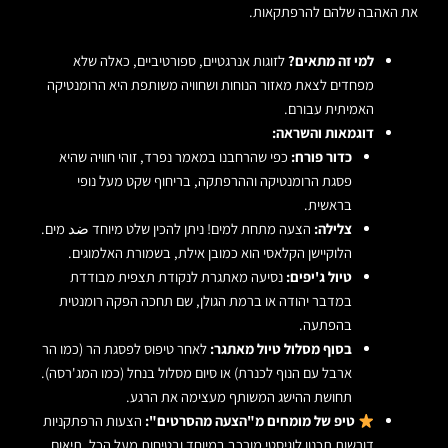
את האהבה שלהם להרפתקאות.
למי זה מתאים?
לזוגות אנרגטיים, ספורטיביים, כאלה שלא
מפחדים לצאת מאזור הנוחות ושחוויה משותפת היא הרומנטיקה
האמיתית עבורם.
דוגמאות והשראה:
כדור פורח:
כפי שהרחבנו במאמר נפרד, זוהי חוויה שהיא
פסגת הרומנטיקה וההרפתקה, בריחוף שקט מעל נופי
בראשית.
צלילה:
הצעה מתחת למים! ניתן להכין שלט מיוחד ضد מים.
הלוקיישן הקלאסי הוא כמובן אילת, בשמורת האלמוגים.
טיול ג'יפים:
נסיעה מאתגרת לנקודת תצפית מבודדת
במדבר יהודה או ברמת הגולן, שם תחכה הפקה רומנטית
בהפתעה.
בסוף מסלול טיול מאתגר:
לאחר טיפוס לפסגת הר (כמו הר
ארבל עם הנוף לכנרת) או סיום מסלול בנחל (כמו המג'רסה).
תחושת ההישג המשותף מעצימה את הרגע.
טיפ של מומחים מ"הצעה מהסרטים":
הצעות הרפתקניות
דורשות תכנון לוגיסטי מורכב במיוחד ובטיחות מעל הכל. תיאום