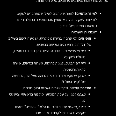
שמתאימות לזוגות שאוהבים מרחבים, שקט ויופי טהור.
למי זה מתאים?
לזוגות שאוהבים לטייל, שמתחברים לשקט,
לזריחות ולשקיעות. למי שמאמין שהרומנטיקה הגדולה ביותר
נמצאת בפשטות של הטבע.
דוגמאות והשראה:
חופי הים:
לא סתם זו בחירה פופולרית. יש משהו קסום בשילוב
של חול זהוב, רחש גלים ושקיעה צבעונית.
חוף פלמחים:
מפרצונים טבעיים וצוקי כורכר דרמטיים,
מושלם לשקיעה.
חוף דור הבונים:
לגונות כחולות, מערות וצדפים, אווירה
פראית ורומנטית.
מצוקי ארסוף:
נקודת תצפית גבוהה מעל הים, לתחושה
של "קצה העולם".
המדבר:
עוצמה, שקט אינסופי ושמיים זרועי כוכבים.
מצפה רמון:
על שפת המכתש, מול נוף בראשיתי שאין שני
לו.
פארק תמנע:
עמודי שלמה והסלע "הפטרייה" בשעת
שקיעה נראים כמו לקוחים מכוכב אחר.